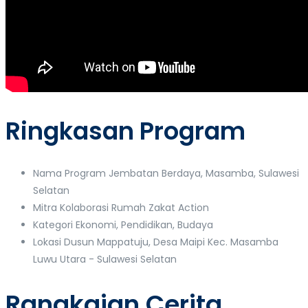
Ringkasan Program
Nama Program
Jembatan Berdaya, Masamba, Sulawesi
Selatan
Mitra Kolaborasi
Rumah Zakat Action
Kategori
Ekonomi, Pendidikan, Budaya
Lokasi
Dusun Mappatuju, Desa Maipi Kec. Masamba
Luwu Utara - Sulawesi Selatan
Rangkaian Cerita