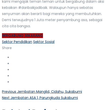
kami mengajak teman teman untuk bergabung dalam aksi
kebaikan #daribaikjadibaik. Walaupun hanya sebatas
senyuman akan berarti bagi mereka yang membutuhkan.
Demi terwujudnya 1 Juta meter penyambung asa, sebagai
cita cita bangsa.
BERGABUNG SEKARANG
Sektor Pendidikan
Sektor Sosial
Share
Navigasi
Previous
Previous
Jembatan Manglid, Cidahu, Sukabumi
Next
post:
Next
Jembatan ASA 1, Parungkuda Sukabumi
pos
post: