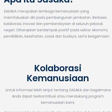
SASAKA merupakan lembaga kemanusiaan yang
memfokuskan diri pada pembangunan jembatan. Berbasis
kolaborasi, inovasi dan pemberdayaan di seluruh pelosok
negeri. Diharapkan berdampak positif pada sektor ekonomi,
pendidikan, kesehatan, sosial dan budaya, serta keagamaan.
Kolaborasi
Kemanusiaan
Untuk informasi lebih lanjut tentang SASAKA dan bagaimana
Anda dapat berkontribusi atau mendukung program
kemanusiaan kami.