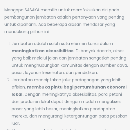
Mengapa SASAKA memilih untuk memfokuskan diri pada
pembangunan jembatan adalah pertanyaan yang penting
untuk dipahami. Ada beberapa alasan mendasar yang
mendukung pilihan ini:
Jembatan adalah salah satu elemen kunci dalam
meningkatkan aksesibilitas.
Di banyak daerah, akses
yang baik melalui jalan dan jembatan sangatlah penting
untuk menghubungkan komunitas dengan sumber daya,
pasar, layanan kesehatan, dan pendidikan.
Jembatan menciptakan jalur perdagangan yang lebih
efisien,
membuka pintu bagi pertumbuhan ekonomi
lokal.
Dengan meningkatnya aksesibilitas, para petani
dan produsen lokal dapat dengan mudah mengakses
pasar yang lebih besar, meningkatkan pendapatan
mereka, dan mengurangi ketergantungan pada pasokan
luar.