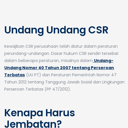
Undang Undang CSR
Kewajiban CSR perusahaan telah diatur dalam peraturan
perundang-undangan. Dasar hukum CSR sendiri tersebar
dalam beberapa peraturan, misalnya dalam
Undang-
Undang Nomor 40 Tahun 2007 tentang Perseroan
Terbatas
(UU PT) dan Peraturan Pemerintah Nomor 47
Tahun 2012 tentang Tanggung Jawab Sosial dan Lingkungan
Perseroan Terbatas (PP 47/2012).
Kenapa Harus
Jembatan?