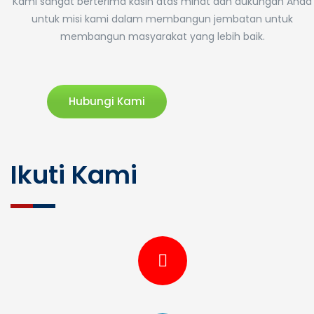
Kami sangat berterima kasih atas minat dan dukungan Anda
untuk misi kami dalam membangun jembatan untuk
membangun masyarakat yang lebih baik.
Hubungi Kami
Ikuti Kami