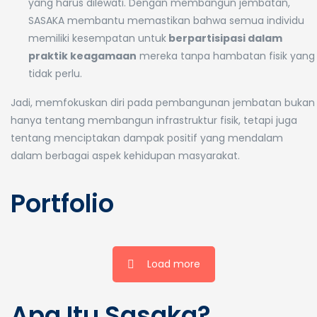
yang harus dilewati. Dengan membangun jembatan,
SASAKA membantu memastikan bahwa semua individu
memiliki kesempatan untuk
berpartisipasi dalam
praktik keagamaan
mereka tanpa hambatan fisik yang
tidak perlu.
Jadi, memfokuskan diri pada pembangunan jembatan bukan
hanya tentang membangun infrastruktur fisik, tetapi juga
tentang menciptakan dampak positif yang mendalam
dalam berbagai aspek kehidupan masyarakat.
Portfolio
Load more
Apa Itu Sasaka?