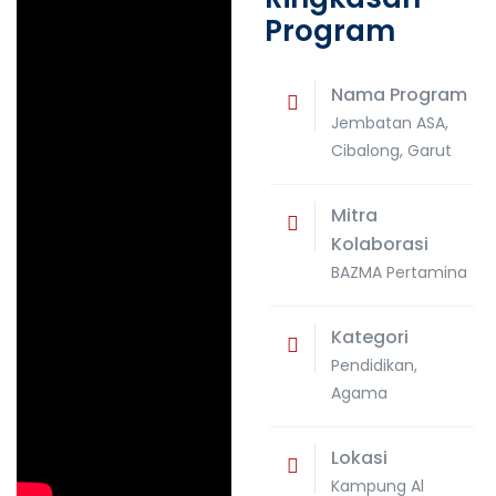
Program
Nama Program
Jembatan ASA,
Cibalong, Garut
Mitra
Kolaborasi
BAZMA Pertamina
Kategori
Pendidikan,
Agama
Lokasi
Kampung Al