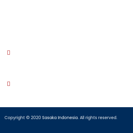
Hubungi Kami
Jl. Sidomukti No.99h, Sukaluyu,
Kec. Cibeunying Kaler, Kota Bandung,
Jawa Barat 40123
info@sasaka.or.id
Copyright © 2020
Sasaka Indonesia
. All rights reserved.