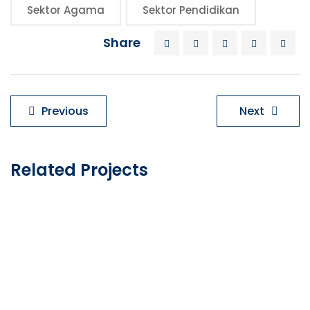
Sektor Agama
Sektor Pendidikan
Share
Navigasi
Previous
Next
pos
Related Projects
Peresmian Jembatan Nusa: Menyambung Harapan di Perbatasan Jawa Barat dan Banten
Jembatan Merah Putih, Cibalong Garut