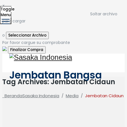
×
Toggle
Soltar archivo
Menu
para cargar
o
Seleccionar Archivo
Por favor cargue su comprobante
Jembatan Bangsa
Tag Archives:
Jembatan Cidaun
Beranda
Sasaka Indonesia
/
Media
/
Jembatan Cidaun