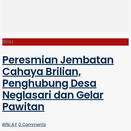
18
Okt
Peresmian Jembatan
Cahaya Brilian,
Penghubung Desa
Neglasari dan Gelar
Pawitan
Author
Rifki A F
0 Comments