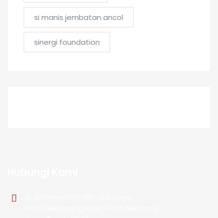
si manis jembatan ancol
sinergi foundation
Hubungi Kami
Jl. Sidomukti No.99h, Sukaluyu,
Kec. Cibeunying Kaler, Kota Bandung,