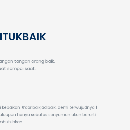
NTUKBAIK
tangan tangan orang baik,
at sampai saat.
Peresmian Jembatan
Desa Saribakti, Garut:
ebaikan #daribaikjadibaik, demi terwujudnya 1
mpact
Walaupun hanya sebatas senyuman akan berarti
Menghubungkan
24
mbutuhkan.
Harapan dan