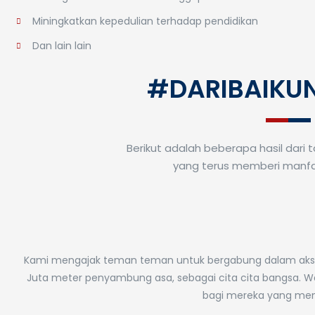
Miningkatkan kepedulian terhadap pendidikan
Dan lain lain
#DARIBAIKU
Berikut adalah beberapa hasil dari 
yang terus memberi manfa
Peresmian Jembatan
Nusa: Menyambung
Kami mengajak teman teman untuk bergabung dalam aksi k
Catalyst I
Juta meter penyambung asa, sebagai cita cita bangsa. 
Harapan di
Forum 20
bagi mereka yang me
Perbatasan Jawa