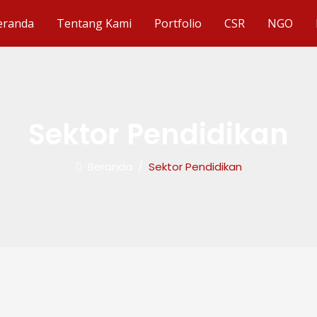
eranda
Tentang Kami
Portfolio
CSR
NGO
Sektor Pendidikan
Beranda
/
Sektor Pendidikan