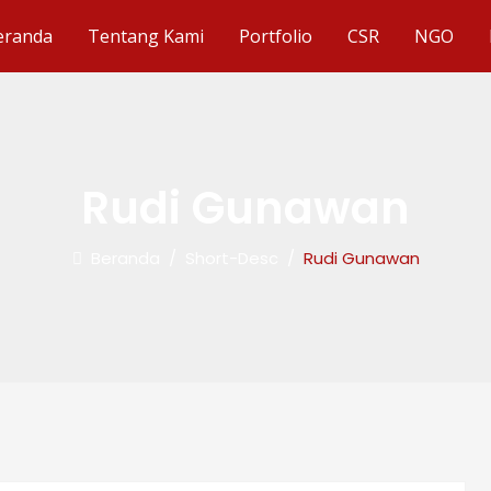
eranda
Tentang Kami
Portfolio
CSR
NGO
Rudi Gunawan
Beranda
/
Short-Desc
/
Rudi Gunawan