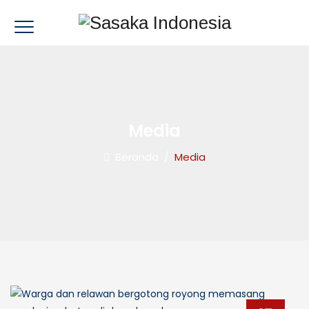
Media
Beranda
/
Media