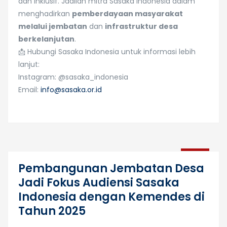
dan inklusif. Jadilah mitra Sasaka Indonesia dalam
menghadirkan
pemberdayaan masyarakat
melalui jembatan
dan
infrastruktur desa
berkelanjutan
.
📩 Hubungi Sasaka Indonesia untuk informasi lebih
lanjut:
Instagram: @sasaka_indonesia
Email:
info@sasaka.or.id
01
Pembangunan Jembatan Desa
Okt
Jadi Fokus Audiensi Sasaka
Indonesia dengan Kemendes di
Tahun 2025