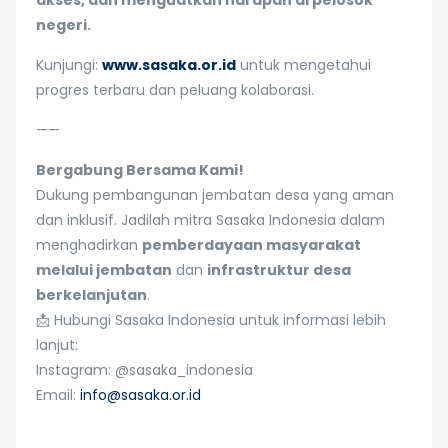
akses, dan menguatkan harapan di pelosok
negeri.
Kunjungi:
www.sasaka.or.id
untuk mengetahui
progres terbaru dan peluang kolaborasi.
——
Bergabung Bersama Kami!
Dukung pembangunan jembatan desa yang aman
dan inklusif. Jadilah mitra Sasaka Indonesia dalam
menghadirkan
pemberdayaan masyarakat
melalui jembatan
dan
infrastruktur desa
berkelanjutan
.
📩 Hubungi Sasaka Indonesia untuk informasi lebih
lanjut:
Instagram: @sasaka_indonesia
Email:
info@sasaka.or.id