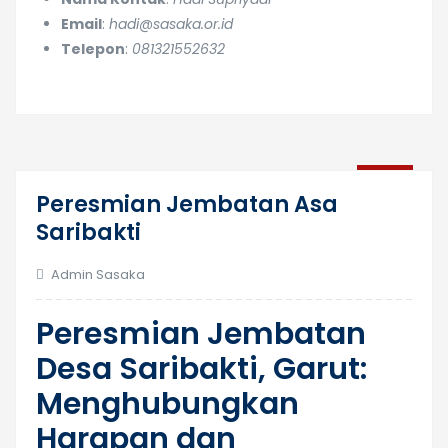
Email
:
hadi@sasaka.or.id
Telepon
:
081321552632
08
Peresmian Jembatan Asa
Des
Saribakti
Admin Sasaka
Peresmian Jembatan
Desa Saribakti, Garut:
Menghubungkan
Harapan dan